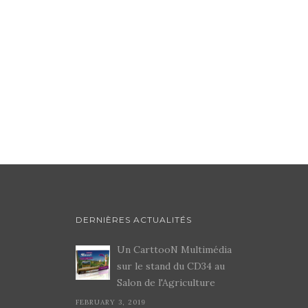
DERNIÈRES ACTUALITÉS
Un CarttooN Multimédia
sur le stand du CD34 au
Salon de l'Agriculture
FEBRUARY 3, 2019