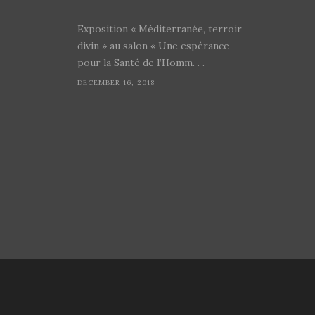
Exposition « Méditerranée, terroir
divin » au salon « Une espérance
pour la Santé de l’Homm. . .
DECEMBER 16, 2018