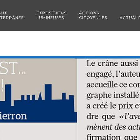
AUX
EXPOSITIONS
ACTIONS
ITERRANÉE
LUMINEUSES
CITOYENNES
ACTUALI