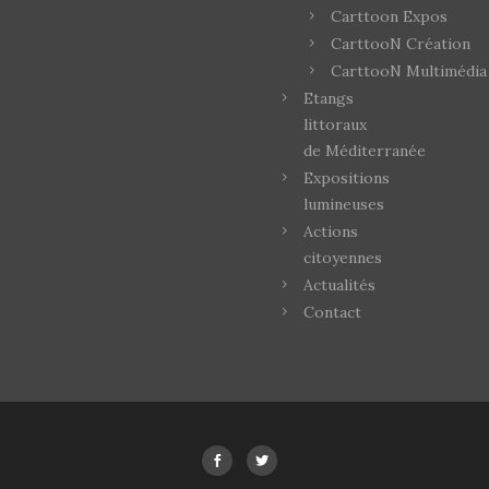
Carttoon Expos
CarttooN Création
CarttooN Multimédia
Etangs
littoraux
de Méditerranée
Expositions
lumineuses
Actions
citoyennes
Actualités
Contact