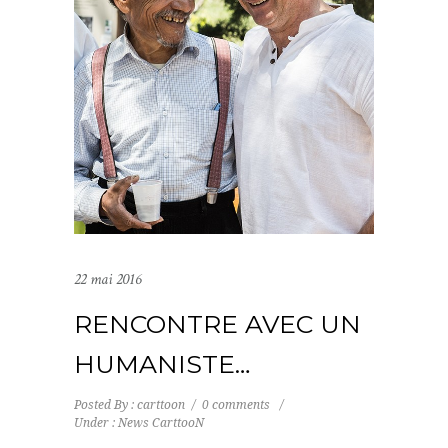
22 mai 2016
RENCONTRE AVEC UN
HUMANISTE…
Posted By : carttoon
/
0 comments
/
Under :
News CarttooN