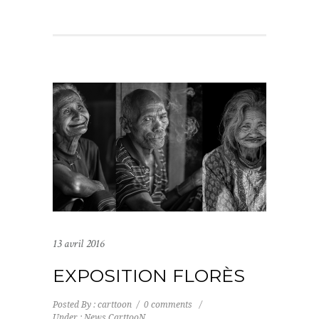
13 avril 2016
EXPOSITION FLORÈS
Posted By : carttoon
/
0 comments
/
Under :
News CarttooN