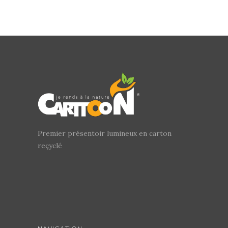
Premier présentoir lumineux en carton
reçyclé